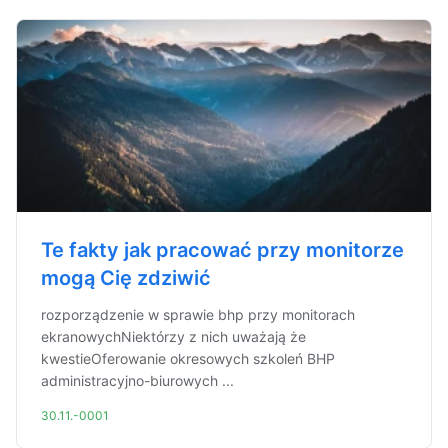
Te fakty jak pracować przy monitorze
mogą Cię zdziwić
rozporządzenie w sprawie bhp przy monitorach
ekranowychNiektórzy z nich uważają że
kwestieOferowanie okresowych szkoleń BHP
administracyjno-biurowych ...
30.11.-0001