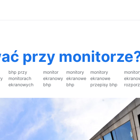
ać przy monitorze
bhp przy
monitor
monitory
monitory
monitor
ry
monitorach
ekranowy
ekranowe
ekranowe
ekrano
ekranowych
bhp
bhp
przepisy bhp
rozpor