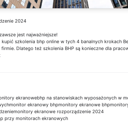
dzenie 2024
zawsze jest najważniejsze!
 kupić szkolenia bhp online w tych 4 banalnych krokach B
 firmie. Dlatego też szkolenia BHP są konieczne dla prac
t
nitory ekranowe
bhp na stanowiskach wyposażonych w m
wych
monitor ekranowy bhp
monitory ekranowe bhp
monitor
dzenie
monitory ekranowe rozporządzenie 2024
hp przy monitorach ekranowych