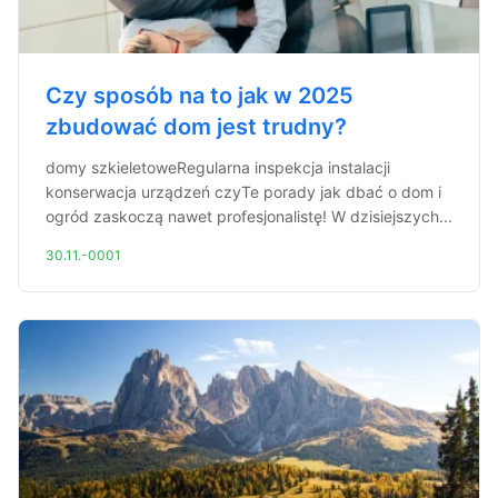
Czy sposób na to jak w 2025
zbudować dom jest trudny?
domy szkieletoweRegularna inspekcja instalacji
konserwacja urządzeń czyTe porady jak dbać o dom i
ogród zaskoczą nawet profesjonalistę! W dzisiejszych...
30.11.-0001