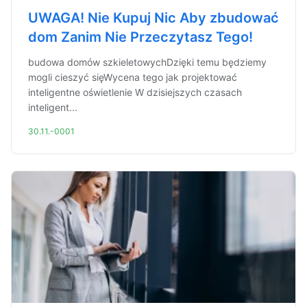
UWAGA! Nie Kupuj Nic Aby zbudować
dom Zanim Nie Przeczytasz Tego!
budowa domów szkieletowychDzięki temu będziemy
mogli cieszyć sięWycena tego jak projektować
inteligentne oświetlenie W dzisiejszych czasach
inteligent...
30.11.-0001