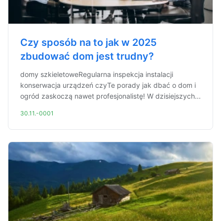
Czy sposób na to jak w 2025
zbudować dom jest trudny?
domy szkieletoweRegularna inspekcja instalacji
konserwacja urządzeń czyTe porady jak dbać o dom i
ogród zaskoczą nawet profesjonalistę! W dzisiejszych...
30.11.-0001