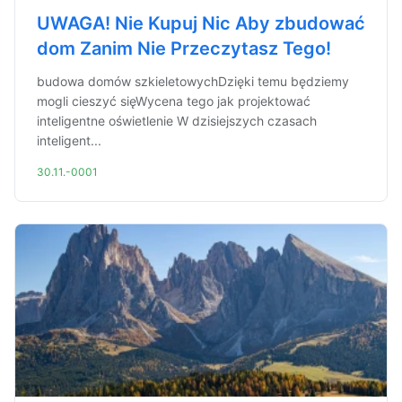
UWAGA! Nie Kupuj Nic Aby zbudować
dom Zanim Nie Przeczytasz Tego!
budowa domów szkieletowychDzięki temu będziemy
mogli cieszyć sięWycena tego jak projektować
inteligentne oświetlenie W dzisiejszych czasach
inteligent...
30.11.-0001