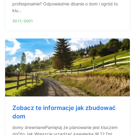
profesjonalnie? Odpowiednie dbanie o dom i ogród to
klu...
30.11.-0001
Zobacz te informacje jak zbudować
dom
domy drewnianePamiętaj że planowanie jest kluczem
doOto Jak Wreszcie urządzać kawalerkę W 12 Dni