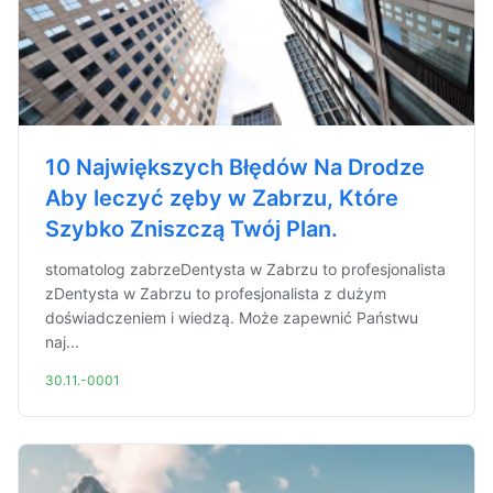
10 Największych Błędów Na Drodze
Aby leczyć zęby w Zabrzu, Które
Szybko Zniszczą Twój Plan.
stomatolog zabrzeDentysta w Zabrzu to profesjonalista
zDentysta w Zabrzu to profesjonalista z dużym
doświadczeniem i wiedzą. Może zapewnić Państwu
naj...
30.11.-0001