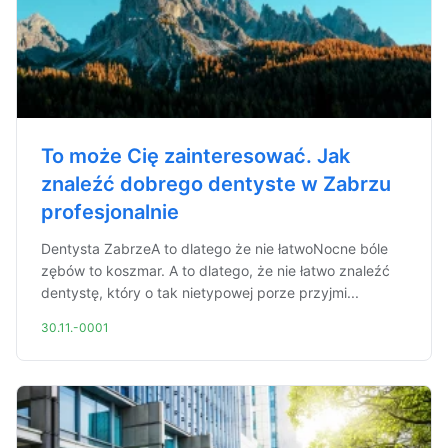
To może Cię zainteresować. Jak
znaleźć dobrego dentyste w Zabrzu
profesjonalnie
Dentysta ZabrzeA to dlatego że nie łatwoNocne bóle
zębów to koszmar. A to dlatego, że nie łatwo znaleźć
dentystę, który o tak nietypowej porze przyjmi...
30.11.-0001