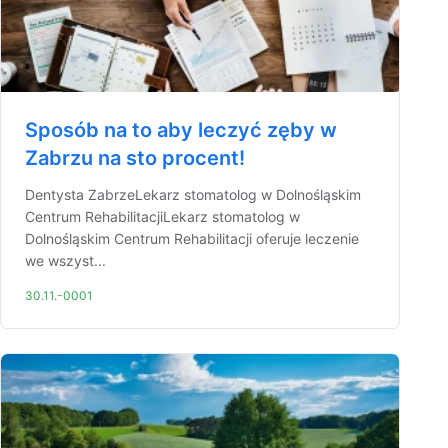
Sposób na to aby leczyć zęby w
Zabrzu na sto procent!
Dentysta ZabrzeLekarz stomatolog w Dolnośląskim
Centrum RehabilitacjiLekarz stomatolog w
Dolnośląskim Centrum Rehabilitacji oferuje leczenie
we wszyst...
30.11.-0001