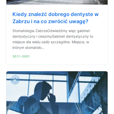
Kiedy znaleźć dobrego dentyste w
Zabrzu i na co zwrócić uwagę?
Stomatologia ZabrzeOdwiedźmy więc gabinet
dentystyczny i cieszmyGabinet dentystyczny to
miejsce dla wielu osób szczególne. Miejsce, w
którym stomatolo...
30.11.-0001