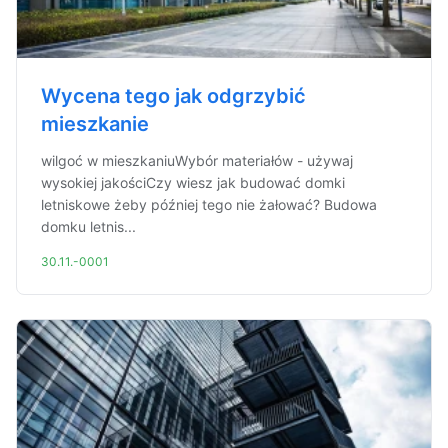
Wycena tego jak odgrzybić
mieszkanie
wilgoć w mieszkaniuWybór materiałów - używaj
wysokiej jakościCzy wiesz jak budować domki
letniskowe żeby później tego nie żałować? Budowa
domku letnis...
30.11.-0001