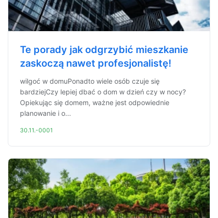
Te porady jak odgrzybić mieszkanie
zaskoczą nawet profesjonalistę!
wilgoć w domuPonadto wiele osób czuje się
bardziejCzy lepiej dbać o dom w dzień czy w nocy?
Opiekując się domem, ważne jest odpowiednie
planowanie i o...
30.11.-0001