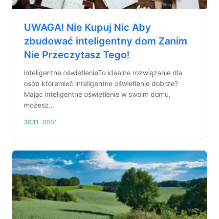
UWAGA! Nie Kupuj Nic Aby
zbudować inteligentny dom Zanim
Nie Przeczytasz Tego!
inteligentne oświetlenieTo idealne rozwiązanie dla
osób któremieć inteligentne oświetlenie dobrze?
Mając inteligentne oświetlenie w swoim domu,
możesz...
30.11.-0001