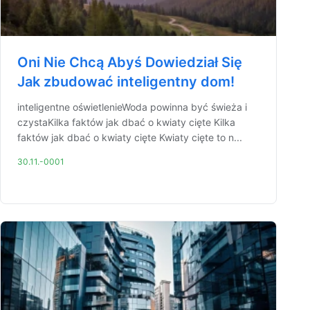
Oni Nie Chcą Abyś Dowiedział Się
Jak zbudować inteligentny dom!
inteligentne oświetlenieWoda powinna być świeża i
czystaKilka faktów jak dbać o kwiaty cięte Kilka
faktów jak dbać o kwiaty cięte Kwiaty cięte to n...
30.11.-0001