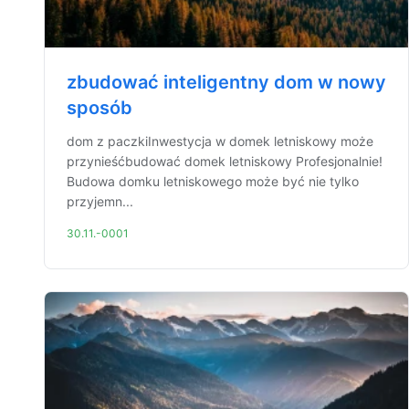
zbudować inteligentny dom w nowy
sposób
dom z paczkiInwestycja w domek letniskowy może
przynieśćbudować domek letniskowy Profesjonalnie!
Budowa domku letniskowego może być nie tylko
przyjemn...
30.11.-0001