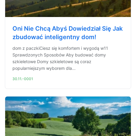
Oni Nie Chcą Abyś Dowiedział Się Jak
zbudować inteligentny dom!
dom z paczkiCiesz się komfortem i wygodą w11
Sprawdzonych Sposobów Aby budować domy
szkieletowe Domy szkieletowe są coraz
popularniejszym wyborem dla...
30.11.-0001