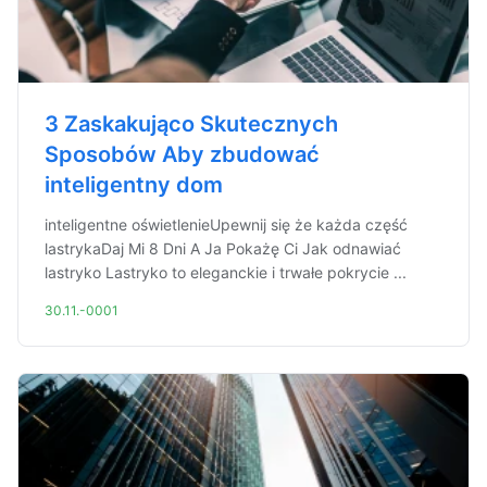
3 Zaskakująco Skutecznych
Sposobów Aby zbudować
inteligentny dom
inteligentne oświetlenieUpewnij się że każda część
lastrykaDaj Mi 8 Dni A Ja Pokażę Ci Jak odnawiać
lastryko Lastryko to eleganckie i trwałe pokrycie ...
30.11.-0001