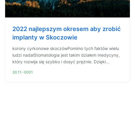
2022 najlepszym okresem aby zrobić
implanty w Skoczowie
korony cyrkonowe skoczówPomimo tych faktów wielu
ludzi nadalStomatologia jest takim działem medycyny,
który rozwija się szybko i dosyć prężnie. Dzięki...
30.11.-0001