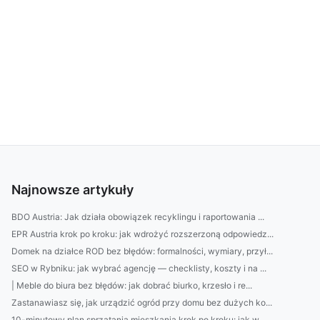
Najnowsze artykuły
BDO Austria: Jak działa obowiązek recyklingu i raportowania ...
EPR Austria krok po kroku: jak wdrożyć rozszerzoną odpowiedz...
Domek na działce ROD bez błędów: formalności, wymiary, przył...
SEO w Rybniku: jak wybrać agencję — checklisty, koszty i na ...
| Meble do biura bez błędów: jak dobrać biurko, krzesło i re...
Zastanawiasz się, jak urządzić ogród przy domu bez dużych ko...
10-minutowy plan sprzątania mieszkania krok po kroku: jak w ...