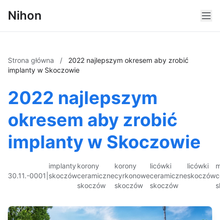
Nihon
Strona główna
/
2022 najlepszym okresem aby zrobić
implanty w Skoczowie
2022 najlepszym
okresem aby zrobić
implanty w Skoczowie
implanty
korony
korony
licówki
licówki
m
30.11.-0001
|
skoczów
ceramiczne
cyrkonowe
ceramiczne
skoczów
c
skoczów
skoczów
skoczów
s