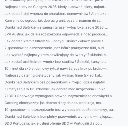
Najlepsze loty do Glasgow 2026: kiedy kupować bilety, najtań...
Jak dobrać styl wnętrza do charakteru domowników? Architekt ...
Kamienie do ogrodu: jak dobrać granit, bazalt i marmur do st...
Domki nad Bałtykiem z sauną i tarasem—top lokalizacje 2026: ...
EPR Austria: jak działa rozszerzona odpowiedzialność produce...
Jak dobrać krem z filtrem SPF do typu skóry? Zobacz proste t...
7 sposobów na oszczędzanie „bez bólu”: praktyczne triki, bud...
Jak wybrać najlepszy krem nawilżający do twarzy: 7 składnikó...
Jak zostać architektem wnętrz bez studiów? Ścieżki, kursy, p...
10 minut dla skóry: domowy rytuał nawilżający krok po kroku—...
Najlepszy catering dietetyczny: jak wybrać firmę (skład, kal...
Domki nad Bałtykiem bez pośredników: 7 miejsc, gdzie najłatw...
Klimatyzacja w Pruszkowie: jak dobrać moc urządzenia i unikn...
2) BDO Chorwacja wymagania prawne: najważniejsze obowiązki p...
Catering dietetyczny: jak dobrać dietę do celu (redukcja, ma...
10 sposobów na oszczędzanie bez wyrzeczeń: budżet domowy, au...
Domki nad Bałtykiem: kompletny przewodnik wynajmu — najlepsz...
BDO Portugalia: jakie usługi oferuje BDO w Portugalii dla po...