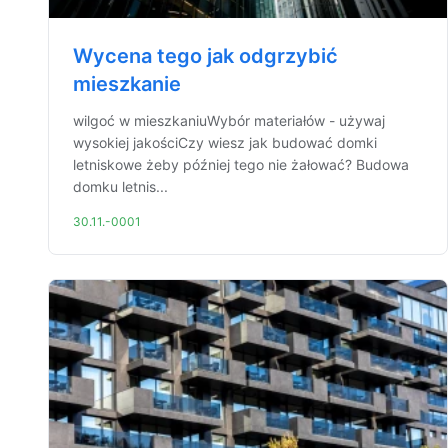
Wycena tego jak odgrzybić
mieszkanie
wilgoć w mieszkaniuWybór materiałów - używaj
wysokiej jakościCzy wiesz jak budować domki
letniskowe żeby później tego nie żałować? Budowa
domku letnis...
30.11.-0001