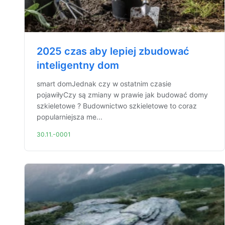
2025 czas aby lepiej zbudować
inteligentny dom
smart domJednak czy w ostatnim czasie
pojawiłyCzy są zmiany w prawie jak budować domy
szkieletowe ? Budownictwo szkieletowe to coraz
popularniejsza me...
30.11.-0001