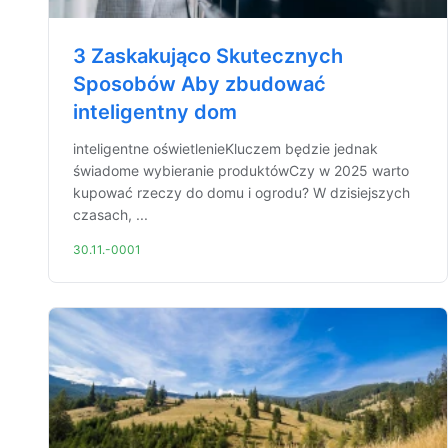
3 Zaskakująco Skutecznych
Sposobów Aby zbudować
inteligentny dom
inteligentne oświetlenieKluczem będzie jednak
świadome wybieranie produktówCzy w 2025 warto
kupować rzeczy do domu i ogrodu? W dzisiejszych
czasach, ...
30.11.-0001