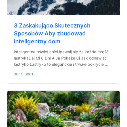
3 Zaskakująco Skutecznych
Sposobów Aby zbudować
inteligentny dom
inteligentne oświetlenieUpewnij się że każda część
lastrykaDaj Mi 8 Dni A Ja Pokażę Ci Jak odnawiać
lastryko Lastryko to eleganckie i trwałe pokrycie ...
30.11.-0001