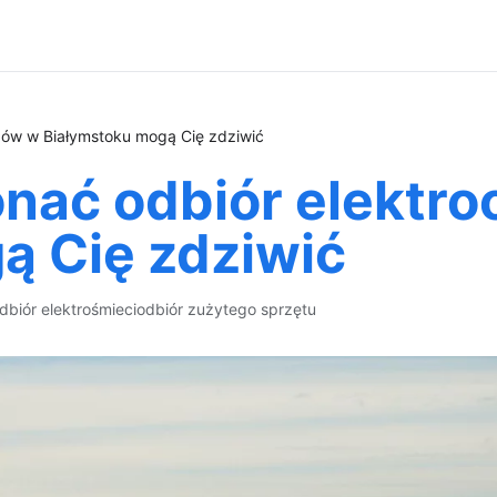
dów w Białymstoku mogą Cię zdziwić
konać odbiór elekt
ą Cię zdziwić
dbiór elektrośmieci
odbiór zużytego sprzętu