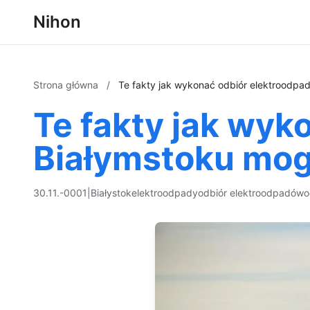
Nihon
Strona główna
/
Te fakty jak wykonać odbiór elektroodpa
Te fakty jak wy
Białymstoku mog
30.11.-0001
|
Białystok
elektroodpady
odbiór elektroodpadów
o