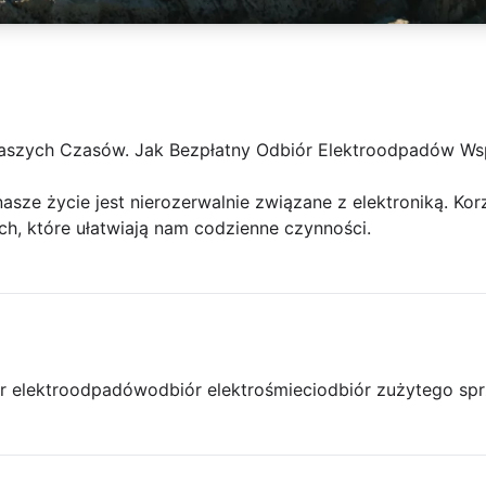
aszych Czasów. Jak Bezpłatny Odbiór Elektroodpadów Wsp
nasze życie jest nierozerwalnie związane z elektroniką. K
ych, które ułatwiają nam codzienne czynności.
r elektroodpadów
odbiór elektrośmieci
odbiór zużytego spr