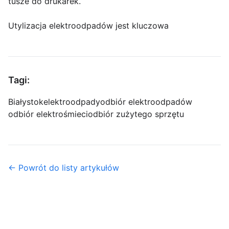
tusze do drukarek.
Utylizacja elektroodpadów jest kluczowa
Tagi:
Białystok
elektroodpady
odbiór elektroodpadów
odbiór elektrośmieci
odbiór zużytego sprzętu
← Powrót do listy artykułów