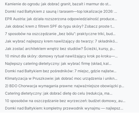
Kamienie do ogrodu: jak dobrać granit, bazalt i marmur do st...
Domki nad Bałtykiem z sauną i tarasem—top lokalizacje 2026: ...
EPR Austria: jak działa rozszerzona odpowiedzialność produce...
Jak dobrać krem z filtrem SPF do typu skóry? Zobacz proste t...
7 sposobów na oszczędzanie „bez bólu”: praktyczne triki, bud...
Jak wybrać najlepszy krem nawilżający do twarzy: 7 składnikó...
Jak zostać architektem wnętrz bez studiów? Ścieżki, kursy, p...
10 minut dla skóry: domowy rytuał nawilżający krok po kroku—...
Najlepszy catering dietetyczny: jak wybrać firmę (skład, kal...
Domki nad Bałtykiem bez pośredników: 7 miejsc, gdzie najłatw...
Klimatyzacja w Pruszkowie: jak dobrać moc urządzenia i unikn...
2) BDO Chorwacja wymagania prawne: najważniejsze obowiązki p...
Catering dietetyczny: jak dobrać dietę do celu (redukcja, ma...
10 sposobów na oszczędzanie bez wyrzeczeń: budżet domowy, au...
Domki nad Bałtykiem: kompletny przewodnik wynajmu — najlepsz...
BDO Portugalia: jakie usługi oferuje BDO w Portugalii dla po...
Ranking firm klimatyzacyjnych w Pruszkowie: ceny, montaż, se...
Kosmetyki naturalne vs syntetyczne: co lepsze dla Twojej skó...
Avfallsregistret: kompletny przewodnik dla firm — rejestracj...