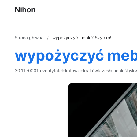
Nihon
Strona główna
/
wypożyczyć meble? Szybko!
wypożyczyć meb
30.11.-0001
|
eventy
fotele
katowice
kraków
krzesła
meble
śląsk