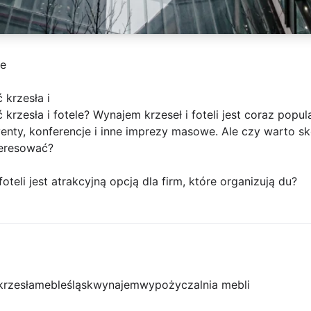
ce
krzesła i
zesła i fotele? Wynajem krzeseł i foteli jest coraz popula
enty, konferencje i inne imprezy masowe. Ale czy warto s
teresować?
teli jest atrakcyjną opcją dla firm, które organizują du?
krzesła
meble
śląsk
wynajem
wypożyczalnia mebli