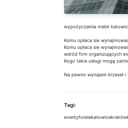
wypożyczalnia mebli katowi
Komu opłaca sie wynajmować 
Komu opłaca sie wynajmować kr
wśród firm organizujących ev
Kogo takie usługi mogą zain
Na pewno wynajem krzeseł i fo
Tagi:
eventy
fotele
katowice
kraków