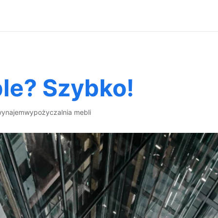
le? Szybko!
wynajem
wypożyczalnia mebli