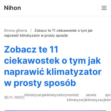
Nihon
Strona główna
/
Zobacz te 11 ciekawostek o tym jak
naprawić klimatyzator w prosty sposób
Zobacz te 11
ciekawostek o tym jak
naprawić klimatyzator
w prosty sposób
klimatyzacja
klimatyzatory
montaż
serwis
spr
30.11.-0001
|
klimatyzacji
klimatyzacji
kli