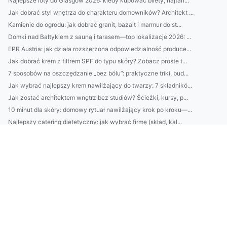
Najlepsze loty do Glasgow 2026: kiedy kupować bilety, najtań...
Jak dobrać styl wnętrza do charakteru domowników? Architekt ...
Kamienie do ogrodu: jak dobrać granit, bazalt i marmur do st...
Domki nad Bałtykiem z sauną i tarasem—top lokalizacje 2026: ...
EPR Austria: jak działa rozszerzona odpowiedzialność produce...
Jak dobrać krem z filtrem SPF do typu skóry? Zobacz proste t...
7 sposobów na oszczędzanie „bez bólu”: praktyczne triki, bud...
Jak wybrać najlepszy krem nawilżający do twarzy: 7 składnikó...
Jak zostać architektem wnętrz bez studiów? Ścieżki, kursy, p...
10 minut dla skóry: domowy rytuał nawilżający krok po kroku—...
Najlepszy catering dietetyczny: jak wybrać firmę (skład, kal...
Domki nad Bałtykiem bez pośredników: 7 miejsc, gdzie najłatw...
Klimatyzacja w Pruszkowie: jak dobrać moc urządzenia i unikn...
2) BDO Chorwacja wymagania prawne: najważniejsze obowiązki p...
Catering dietetyczny: jak dobrać dietę do celu (redukcja, ma...
10 sposobów na oszczędzanie bez wyrzeczeń: budżet domowy, au...
Domki nad Bałtykiem: kompletny przewodnik wynajmu — najlepsz...
BDO Portugalia: jakie usługi oferuje BDO w Portugalii dla po...
Ranking firm klimatyzacyjnych w Pruszkowie: ceny, montaż, se...