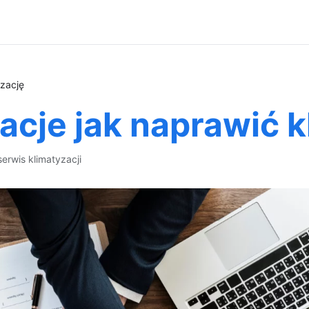
yzację
acje jak naprawić k
serwis klimatyzacji