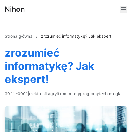
Nihon
Strona główna
/
zrozumieć informatykę? Jak ekspert!
zrozumieć
informatykę? Jak
ekspert!
30.11.-0001
|
elektronika
gry
it
komputery
programy
technologia