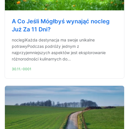
A Co Jeśli Mógłbyś wynająć nocleg
Już Za 11 Dni?
noclegiKażda destynacja ma swoje unikalne
potrawyPodczas podróży jednym z
najprzyjemniejszych aspektów jest eksplorowanie
różnorodności kulinarnych do...
30.11.-0001