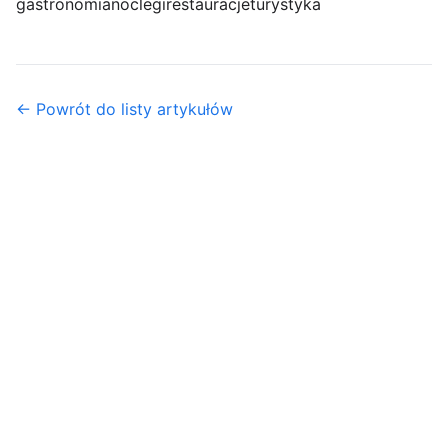
gastronomia
noclegi
restauracje
turystyka
← Powrót do listy artykułów