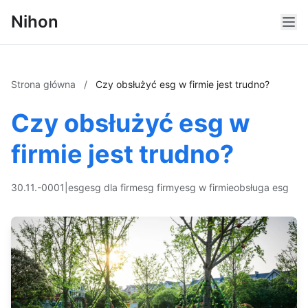
Nihon
Strona główna
/
Czy obsłużyć esg w firmie jest trudno?
Czy obsłużyć esg w
firmie jest trudno?
30.11.-0001
|
esg
esg dla firm
esg firmy
esg w firmie
obsługa esg