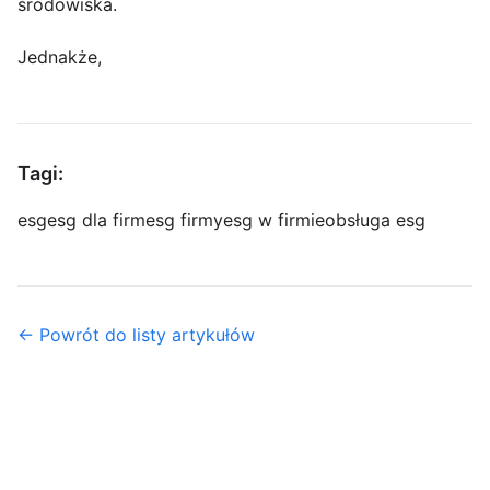
środowiska.
Jednakże,
Tagi:
esg
esg dla firm
esg firmy
esg w firmie
obsługa esg
← Powrót do listy artykułów