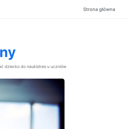
Strona główna
eny
ć dziecko do nauki
stres u uczniów