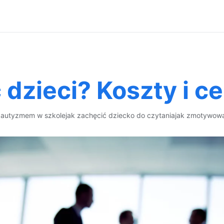
 dzieci? Koszty i c
 autyzmem w szkole
jak zachęcić dziecko do czytania
jak zmotywowa