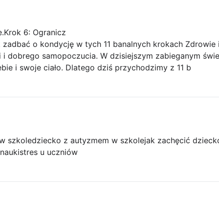
.Krok 6: Ogranicz
k zadbać o kondycję w tych 11 banalnych krokach Zdrowie 
i i dobrego samopoczucia. W dzisiejszym zabieganym świe
ie i swoje ciało. Dlatego dziś przychodzimy z 11 b
w szkole
dziecko z autyzmem w szkole
jak zachęcić dzieck
nauki
stres u uczniów