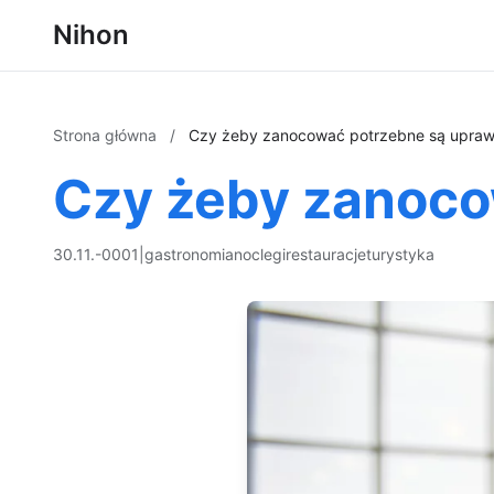
Nihon
Strona główna
/
Czy żeby zanocować potrzebne są upraw
Czy żeby zanoco
30.11.-0001
|
gastronomia
noclegi
restauracje
turystyka