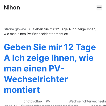
Nihon
Strona główna
/
Geben Sie mir 12 Tage A Ich zeige Ihnen,
wie man einen PV-Wechselrichter montiert
Geben Sie mir 12 Tage
A Ich zeige Ihnen, wie
man einen PV-
Wechselrichter
montiert
photovoltaik
PV
Wechselrichter
wechselri
30.11.-0001
|
wechselrichter
Wechselrichter
für die
photovolt