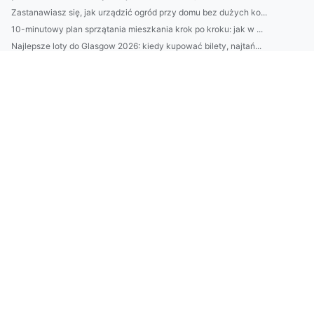
Zastanawiasz się, jak urządzić ogród przy domu bez dużych ko...
10-minutowy plan sprzątania mieszkania krok po kroku: jak w ...
Najlepsze loty do Glasgow 2026: kiedy kupować bilety, najtań...
Jak dobrać styl wnętrza do charakteru domowników? Architekt ...
Kamienie do ogrodu: jak dobrać granit, bazalt i marmur do st...
Domki nad Bałtykiem z sauną i tarasem—top lokalizacje 2026: ...
EPR Austria: jak działa rozszerzona odpowiedzialność produce...
Jak dobrać krem z filtrem SPF do typu skóry? Zobacz proste t...
7 sposobów na oszczędzanie „bez bólu”: praktyczne triki, bud...
Jak wybrać najlepszy krem nawilżający do twarzy: 7 składnikó...
Jak zostać architektem wnętrz bez studiów? Ścieżki, kursy, p...
10 minut dla skóry: domowy rytuał nawilżający krok po kroku—...
Najlepszy catering dietetyczny: jak wybrać firmę (skład, kal...
Domki nad Bałtykiem bez pośredników: 7 miejsc, gdzie najłatw...
Klimatyzacja w Pruszkowie: jak dobrać moc urządzenia i unikn...
2) BDO Chorwacja wymagania prawne: najważniejsze obowiązki p...
Catering dietetyczny: jak dobrać dietę do celu (redukcja, ma...
10 sposobów na oszczędzanie bez wyrzeczeń: budżet domowy, au...