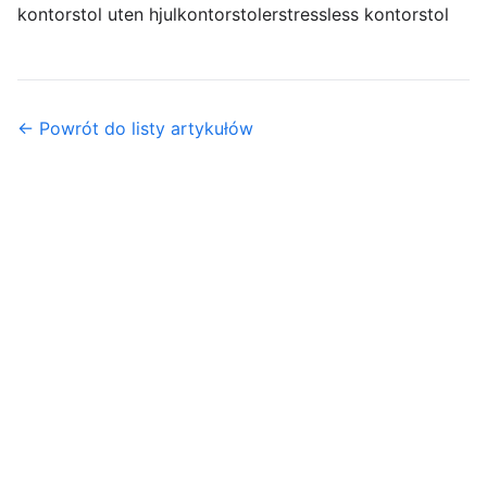
kontorstol uten hjul
kontorstoler
stressless kontorstol
← Powrót do listy artykułów