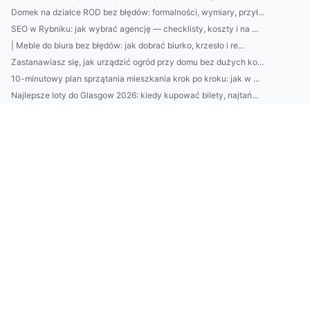
Domek na działce ROD bez błędów: formalności, wymiary, przył...
SEO w Rybniku: jak wybrać agencję — checklisty, koszty i na ...
| Meble do biura bez błędów: jak dobrać biurko, krzesło i re...
Zastanawiasz się, jak urządzić ogród przy domu bez dużych ko...
10-minutowy plan sprzątania mieszkania krok po kroku: jak w ...
Najlepsze loty do Glasgow 2026: kiedy kupować bilety, najtań...
Jak dobrać styl wnętrza do charakteru domowników? Architekt ...
Kamienie do ogrodu: jak dobrać granit, bazalt i marmur do st...
Domki nad Bałtykiem z sauną i tarasem—top lokalizacje 2026: ...
EPR Austria: jak działa rozszerzona odpowiedzialność produce...
Jak dobrać krem z filtrem SPF do typu skóry? Zobacz proste t...
7 sposobów na oszczędzanie „bez bólu”: praktyczne triki, bud...
Jak wybrać najlepszy krem nawilżający do twarzy: 7 składnikó...
Jak zostać architektem wnętrz bez studiów? Ścieżki, kursy, p...
10 minut dla skóry: domowy rytuał nawilżający krok po kroku—...
Najlepszy catering dietetyczny: jak wybrać firmę (skład, kal...
Domki nad Bałtykiem bez pośredników: 7 miejsc, gdzie najłatw...
Klimatyzacja w Pruszkowie: jak dobrać moc urządzenia i unikn...