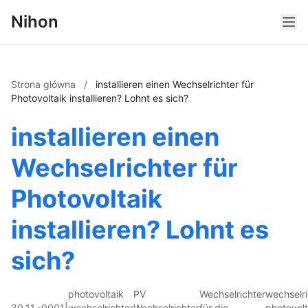
Nihon
Strona główna
/
installieren einen Wechselrichter für
Photovoltaik installieren? Lohnt es sich?
installieren einen
Wechselrichter für
Photovoltaik
installieren? Lohnt es
sich?
photovoltaik
PV
Wechselrichter
wechselri
30.11.-0001
|
wechselrichter
Wechselrichter
für die
photovolt