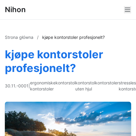
Nihon
Strona główna
/
kjøpe kontorstoler profesjonelt?
kjøpe kontorstoler
profesjonelt?
ergonomiske
kontorstol
kontorstol
kontorstoler
stressle
30.11.-0001
|
kontorstoler
uten hjul
kontorst