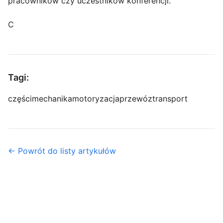
pracowników czy uczestników konferencji.
C
Tagi:
części
mechanika
motoryzacja
przewóz
transport
← Powrót do listy artykułów