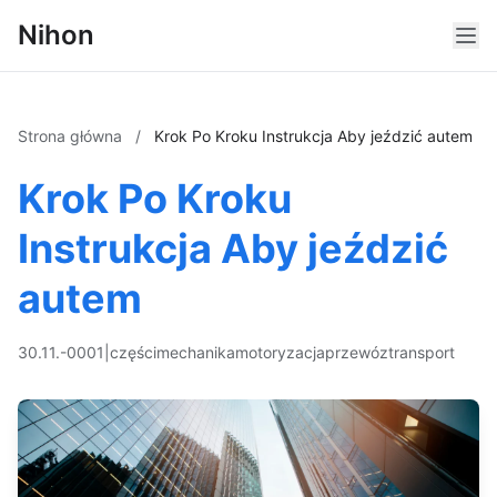
Nihon
Strona główna
/
Krok Po Kroku Instrukcja Aby jeździć autem
Krok Po Kroku
Instrukcja Aby jeździć
autem
30.11.-0001
|
części
mechanika
motoryzacja
przewóz
transport