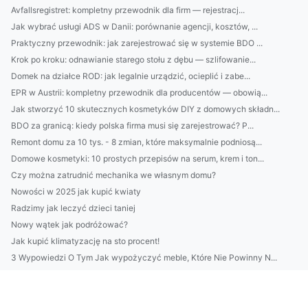
Avfallsregistret: kompletny przewodnik dla firm — rejestracj...
Jak wybrać usługi ADS w Danii: porównanie agencji, kosztów, ...
Praktyczny przewodnik: jak zarejestrować się w systemie BDO ...
Krok po kroku: odnawianie starego stołu z dębu — szlifowanie...
Domek na działce ROD: jak legalnie urządzić, ocieplić i zabe...
EPR w Austrii: kompletny przewodnik dla producentów — obowią...
Jak stworzyć 10 skutecznych kosmetyków DIY z domowych składn...
BDO za granicą: kiedy polska firma musi się zarejestrować? P...
Remont domu za 10 tys. - 8 zmian, które maksymalnie podniosą...
Domowe kosmetyki: 10 prostych przepisów na serum, krem i ton...
Czy można zatrudnić mechanika we własnym domu?
Nowości w 2025 jak kupić kwiaty
Radzimy jak leczyć dzieci taniej
Nowy wątek jak podróżować?
Jak kupić klimatyzację na sto procent!
3 Wypowiedzi O Tym Jak wypożyczyć meble, Które Nie Powinny N...
Jak nauczyć się tańca - ważne zmiany
Jak wykonać odbiór elektroodpadów w Białymstoku Natychmiasto...
wykonać odbiór elektroodpadów w Białymstoku? Tak czy nie?