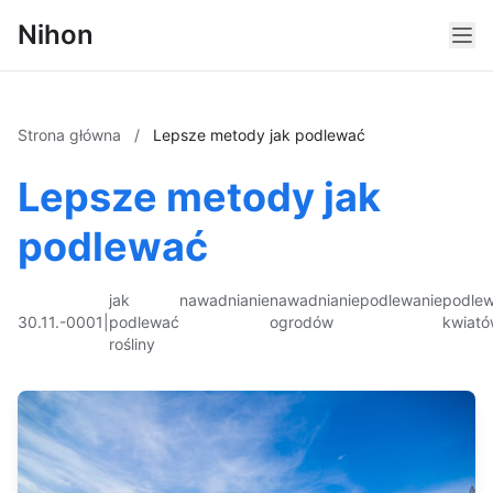
Nihon
Strona główna
/
Lepsze metody jak podlewać
Lepsze metody jak
podlewać
jak
nawadnianie
nawadnianie
podlewanie
podlew
30.11.-0001
|
podlewać
ogrodów
kwiat
rośliny