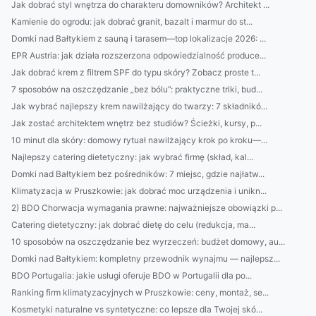
Jak dobrać styl wnętrza do charakteru domowników? Architekt ...
Kamienie do ogrodu: jak dobrać granit, bazalt i marmur do st...
Domki nad Bałtykiem z sauną i tarasem—top lokalizacje 2026: ...
EPR Austria: jak działa rozszerzona odpowiedzialność produce...
Jak dobrać krem z filtrem SPF do typu skóry? Zobacz proste t...
7 sposobów na oszczędzanie „bez bólu”: praktyczne triki, bud...
Jak wybrać najlepszy krem nawilżający do twarzy: 7 składnikó...
Jak zostać architektem wnętrz bez studiów? Ścieżki, kursy, p...
10 minut dla skóry: domowy rytuał nawilżający krok po kroku—...
Najlepszy catering dietetyczny: jak wybrać firmę (skład, kal...
Domki nad Bałtykiem bez pośredników: 7 miejsc, gdzie najłatw...
Klimatyzacja w Pruszkowie: jak dobrać moc urządzenia i unikn...
2) BDO Chorwacja wymagania prawne: najważniejsze obowiązki p...
Catering dietetyczny: jak dobrać dietę do celu (redukcja, ma...
10 sposobów na oszczędzanie bez wyrzeczeń: budżet domowy, au...
Domki nad Bałtykiem: kompletny przewodnik wynajmu — najlepsz...
BDO Portugalia: jakie usługi oferuje BDO w Portugalii dla po...
Ranking firm klimatyzacyjnych w Pruszkowie: ceny, montaż, se...
Kosmetyki naturalne vs syntetyczne: co lepsze dla Twojej skó...