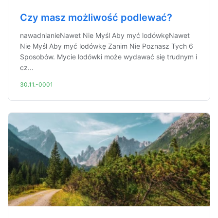
Czy masz możliwość podlewać?
nawadnianieNawet Nie Myśl Aby myć lodówkęNawet
Nie Myśl Aby myć lodówkę Zanim Nie Poznasz Tych 6
Sposobów. Mycie lodówki może wydawać się trudnym i
cz...
30.11.-0001