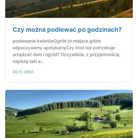
Czy można podlewać po godzinach?
podlewanie kwiatówOgród to miejsce gdzie
odpoczywamy spotykamyCzy ktoś też potrzebuje
urządzać dom i ogród? Oczywiście, z przyjemnością
napiszę taki a...
30.11.-0001