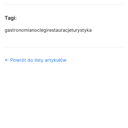
Tagi:
gastronomia
noclegi
restauracje
turystyka
← Powrót do listy artykułów