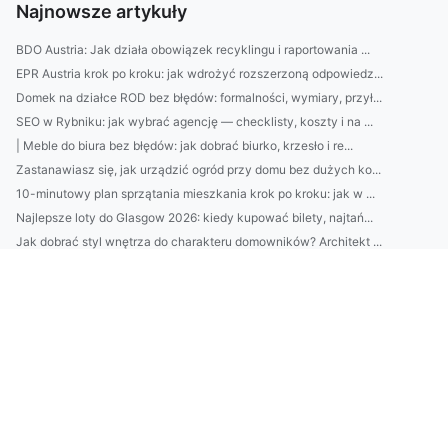
Najnowsze artykuły
BDO Austria: Jak działa obowiązek recyklingu i raportowania ...
EPR Austria krok po kroku: jak wdrożyć rozszerzoną odpowiedz...
Domek na działce ROD bez błędów: formalności, wymiary, przył...
SEO w Rybniku: jak wybrać agencję — checklisty, koszty i na ...
| Meble do biura bez błędów: jak dobrać biurko, krzesło i re...
Zastanawiasz się, jak urządzić ogród przy domu bez dużych ko...
10-minutowy plan sprzątania mieszkania krok po kroku: jak w ...
Najlepsze loty do Glasgow 2026: kiedy kupować bilety, najtań...
Jak dobrać styl wnętrza do charakteru domowników? Architekt ...
Kamienie do ogrodu: jak dobrać granit, bazalt i marmur do st...
Domki nad Bałtykiem z sauną i tarasem—top lokalizacje 2026: ...
EPR Austria: jak działa rozszerzona odpowiedzialność produce...
Jak dobrać krem z filtrem SPF do typu skóry? Zobacz proste t...
7 sposobów na oszczędzanie „bez bólu”: praktyczne triki, bud...
Jak wybrać najlepszy krem nawilżający do twarzy: 7 składnikó...
Jak zostać architektem wnętrz bez studiów? Ścieżki, kursy, p...
10 minut dla skóry: domowy rytuał nawilżający krok po kroku—...