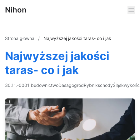
Nihon
Strona główna
/
Najwyższej jakości taras- co i jak
Najwyższej jakości
taras- co i jak
30.11.-0001
|
budownictwo
Dasag
ogród
Rybnik
schody
Śląsk
wykońc