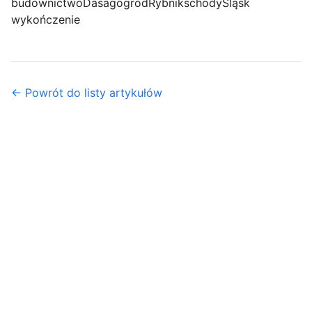
budownictwo
Dasag
ogród
Rybnik
schody
Śląsk
wykończenie
← Powrót do listy artykułów