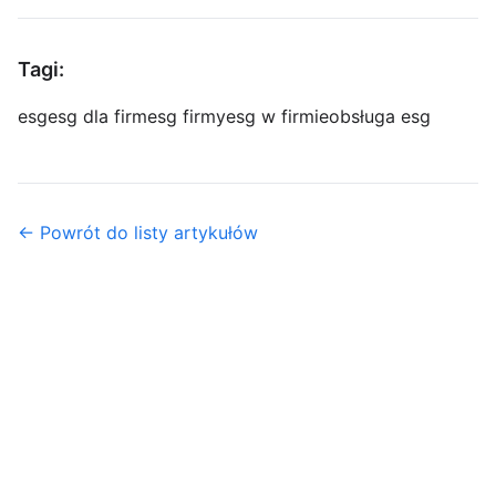
Tagi:
esg
esg dla firm
esg firmy
esg w firmie
obsługa esg
← Powrót do listy artykułów