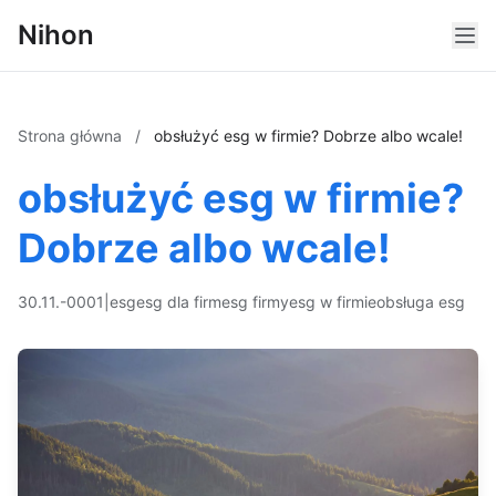
Nihon
Strona główna
/
obsłużyć esg w firmie? Dobrze albo wcale!
obsłużyć esg w firmie?
Dobrze albo wcale!
30.11.-0001
|
esg
esg dla firm
esg firmy
esg w firmie
obsługa esg