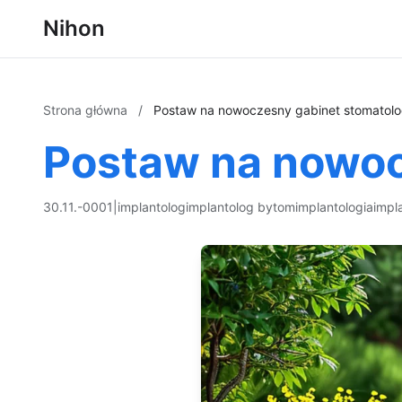
Nihon
Strona główna
/
Postaw na nowoczesny gabinet stomatolo
Postaw na nowoc
30.11.-0001
|
implantolog
implantolog bytom
implantologia
impl