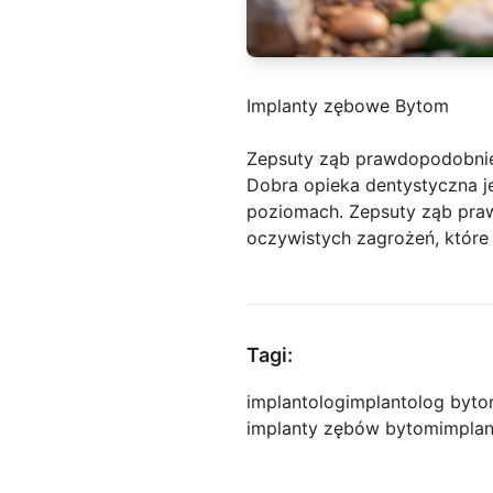
Implanty zębowe Bytom
Zepsuty ząb prawdopodobnie 
Dobra opieka dentystyczna j
poziomach. Zepsuty ząb prawd
oczywistych zagrożeń, które
Tagi:
implantolog
implantolog byt
implanty zębów bytom
impla