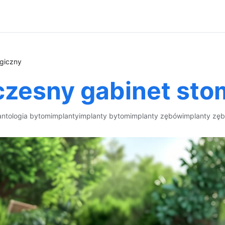
giczny
zesny gabinet sto
antologia bytom
implanty
implanty bytom
implanty zębów
implanty zę