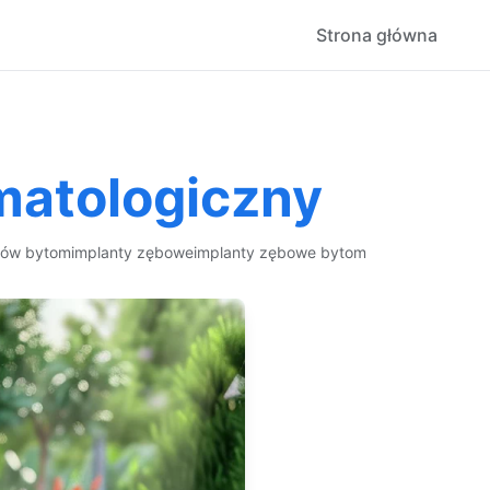
Strona główna
matologiczny
bów bytom
implanty zębowe
implanty zębowe bytom