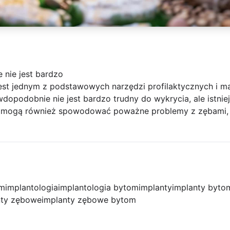
nie jest bardzo
est jednym z podstawowych narzędzi profilaktycznych i m
opodobnie nie jest bardzo trudny do wykrycia, ale istnieje
 mogą również spowodować poważne problemy z zębami, je
om
implantologia
implantologia bytom
implanty
implanty byto
nty zębowe
implanty zębowe bytom