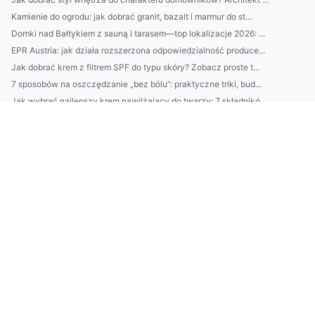
Kamienie do ogrodu: jak dobrać granit, bazalt i marmur do st...
Domki nad Bałtykiem z sauną i tarasem—top lokalizacje 2026: ...
EPR Austria: jak działa rozszerzona odpowiedzialność produce...
Jak dobrać krem z filtrem SPF do typu skóry? Zobacz proste t...
7 sposobów na oszczędzanie „bez bólu”: praktyczne triki, bud...
Jak wybrać najlepszy krem nawilżający do twarzy: 7 składnikó...
Jak zostać architektem wnętrz bez studiów? Ścieżki, kursy, p...
10 minut dla skóry: domowy rytuał nawilżający krok po kroku—...
Najlepszy catering dietetyczny: jak wybrać firmę (skład, kal...
Domki nad Bałtykiem bez pośredników: 7 miejsc, gdzie najłatw...
Klimatyzacja w Pruszkowie: jak dobrać moc urządzenia i unikn...
2) BDO Chorwacja wymagania prawne: najważniejsze obowiązki p...
Catering dietetyczny: jak dobrać dietę do celu (redukcja, ma...
10 sposobów na oszczędzanie bez wyrzeczeń: budżet domowy, au...
Domki nad Bałtykiem: kompletny przewodnik wynajmu — najlepsz...
BDO Portugalia: jakie usługi oferuje BDO w Portugalii dla po...
Ranking firm klimatyzacyjnych w Pruszkowie: ceny, montaż, se...
Kosmetyki naturalne vs syntetyczne: co lepsze dla Twojej skó...