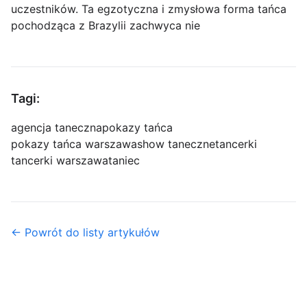
uczestników. Ta egzotyczna i zmysłowa forma tańca
pochodząca z Brazylii zachwyca nie
Tagi:
agencja taneczna
pokazy tańca
pokazy tańca warszawa
show taneczne
tancerki
tancerki warszawa
taniec
← Powrót do listy artykułów