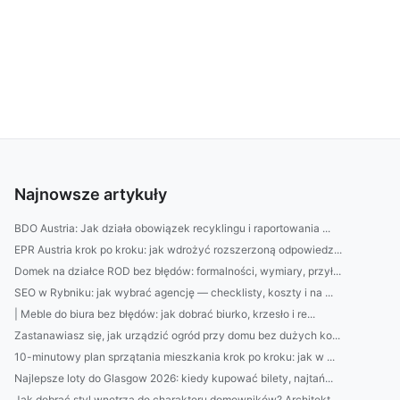
Najnowsze artykuły
BDO Austria: Jak działa obowiązek recyklingu i raportowania ...
EPR Austria krok po kroku: jak wdrożyć rozszerzoną odpowiedz...
Domek na działce ROD bez błędów: formalności, wymiary, przył...
SEO w Rybniku: jak wybrać agencję — checklisty, koszty i na ...
| Meble do biura bez błędów: jak dobrać biurko, krzesło i re...
Zastanawiasz się, jak urządzić ogród przy domu bez dużych ko...
10-minutowy plan sprzątania mieszkania krok po kroku: jak w ...
Najlepsze loty do Glasgow 2026: kiedy kupować bilety, najtań...
Jak dobrać styl wnętrza do charakteru domowników? Architekt ...