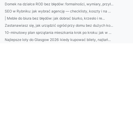
Domek na działce ROD bez błędów: formalności, wymiary, przył...
SEO w Rybniku: jak wybrać agencję — checklisty, koszty i na ...
| Meble do biura bez błędów: jak dobrać biurko, krzesło i re...
Zastanawiasz się, jak urządzić ogród przy domu bez dużych ko...
10-minutowy plan sprzątania mieszkania krok po kroku: jak w ...
Najlepsze loty do Glasgow 2026: kiedy kupować bilety, najtań...
Jak dobrać styl wnętrza do charakteru domowników? Architekt ...
Kamienie do ogrodu: jak dobrać granit, bazalt i marmur do st...
Domki nad Bałtykiem z sauną i tarasem—top lokalizacje 2026: ...
EPR Austria: jak działa rozszerzona odpowiedzialność produce...
Jak dobrać krem z filtrem SPF do typu skóry? Zobacz proste t...
7 sposobów na oszczędzanie „bez bólu”: praktyczne triki, bud...
Jak wybrać najlepszy krem nawilżający do twarzy: 7 składnikó...
Jak zostać architektem wnętrz bez studiów? Ścieżki, kursy, p...
10 minut dla skóry: domowy rytuał nawilżający krok po kroku—...
Najlepszy catering dietetyczny: jak wybrać firmę (skład, kal...
Domki nad Bałtykiem bez pośredników: 7 miejsc, gdzie najłatw...
Klimatyzacja w Pruszkowie: jak dobrać moc urządzenia i unikn...
2) BDO Chorwacja wymagania prawne: najważniejsze obowiązki p...