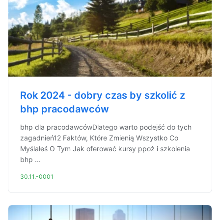
Rok 2024 - dobry czas by szkolić z
bhp pracodawców
bhp dla pracodawcówDlatego warto podejść do tych
zagadnień12 Faktów, Które Zmienią Wszystko Co
Myślałeś O Tym Jak oferować kursy ppoż i szkolenia
bhp ...
30.11.-0001