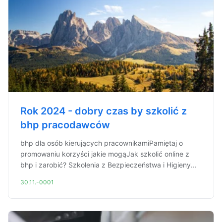
Rok 2024 - dobry czas by szkolić z
bhp pracodawców
bhp dla osób kierujących pracownikamiPamiętaj o
promowaniu korzyści jakie mogąJak szkolić online z
bhp i zarobić? Szkolenia z Bezpieczeństwa i Higieny...
30.11.-0001