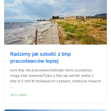
Radzimy jak szkolić z bhp
pracodawców lepiej
kurs bhp dla pracodawcówDzięki temu uczestnicy
mogą mieć pewnośćTylko u Nas jak szkolić online z
bhp w 5 dni! W dzisiejszych czasach, zdobycie nowych
...
30.11.-0001