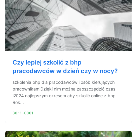
Czy lepiej szkolić z bhp
pracodawców w dzień czy w nocy?
szkolenia bhp dla pracodawców i osób kierujących
pracownikamiDzięki nim można zaoszczędzić czas
i2024 najlepszym okresem aby szkolić online z bhp
Rok...
30.11.-0001