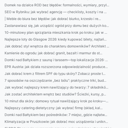
Domek na działce ROD bez błędów: formalności, wymiary, przył...
SEO w Rybniku: jak wybrać agencję — checklisty, koszty i na ...
| Meble do biura bez błędów: jak dobrać biurko, krzesło i re...
Zastanawiasz się, jak urządzić ogród przy domu bez dużych ko...
10-minutowy plan sprzątania mieszkania krok po kroku: jak w ...
Najlepsze loty do Glasgow 2026: kiedy kupować bilety, najtań...
Jak dobrać styl wnętrza do charakteru domowników? Architekt ...
Kamienie do ogrodu: jak dobrać granit, bazalt i marmur do st...
Domki nad Bałtykiem z sauną i tarasem—top lokalizacje 2026: ...
EPR Austria: jak działa rozszerzona odpowiedzialność produce...
Jak dobrać krem z filtrem SPF do typu skóry? Zobacz proste t...
7 sposobów na oszczędzanie „bez bólu”: praktyczne triki, bud...
Jak wybrać najlepszy krem nawilżający do twarzy: 7 składnikó...
Jak zostać architektem wnętrz bez studiów? Ścieżki, kursy, p...
10 minut dla skóry: domowy rytuał nawilżający krok po kroku—...
Najlepszy catering dietetyczny: jak wybrać firmę (skład, kal...
Domki nad Bałtykiem bez pośredników: 7 miejsc, gdzie najłatw...
Klimatyzacja w Pruszkowie: jak dobrać moc urządzenia i unikn...