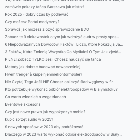
zamówić pokazy tańca Warszawa jak mistrz!
Rok 2025 - dobry czas by podlewać
Czy możesz Portal medyczny?
Sprawdź jak możesz złożyć sprawozdanie BDO
Zobacz te 9 ciekawostek o tym jak wdrożyć eudr w prosty spos...
6 Niepodważalnych Dowodów, Faktów I Liczb, Które Pokazują Ja...
3 Faktów, Które Zmienią Wszystko Co Myślałeś O Tym Jak zjeść...
PILNE! Zobacz TYLKO Jeśli Chcesz nauczyć się tańca
Metody jak dobrze budować nowocześniej
Hvem trenger å kjøpe hjemmekontormøbler?
Nie Czytaj Tego Jeśli NIE Chcesz obliczyć ślad węglowy w fir...
Kto potrzebuje wykonać odbiór elektroodpadów w Białymstoku?
Co warto wiedzieć o wegatrianach
Eventowe akcesoria
Czy jest nowe prawo jak wypożyczyć meble?
kupić sprzęt audio w 2025?
9 nowych sposóbw w 2023 aby podróżować
Dlaczego w 2023 warto wykonać odbiór elektroodpadów w Biały...