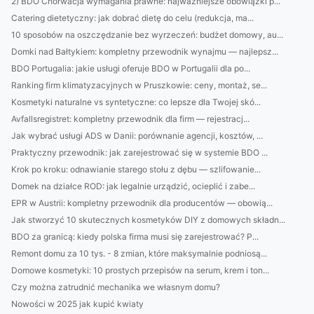
2) BDO Chorwacja wymagania prawne: najważniejsze obowiązki p...
Catering dietetyczny: jak dobrać dietę do celu (redukcja, ma...
10 sposobów na oszczędzanie bez wyrzeczeń: budżet domowy, au...
Domki nad Bałtykiem: kompletny przewodnik wynajmu — najlepsz...
BDO Portugalia: jakie usługi oferuje BDO w Portugalii dla po...
Ranking firm klimatyzacyjnych w Pruszkowie: ceny, montaż, se...
Kosmetyki naturalne vs syntetyczne: co lepsze dla Twojej skó...
Avfallsregistret: kompletny przewodnik dla firm — rejestracj...
Jak wybrać usługi ADS w Danii: porównanie agencji, kosztów, ...
Praktyczny przewodnik: jak zarejestrować się w systemie BDO ...
Krok po kroku: odnawianie starego stołu z dębu — szlifowanie...
Domek na działce ROD: jak legalnie urządzić, ocieplić i zabe...
EPR w Austrii: kompletny przewodnik dla producentów — obowią...
Jak stworzyć 10 skutecznych kosmetyków DIY z domowych składn...
BDO za granicą: kiedy polska firma musi się zarejestrować? P...
Remont domu za 10 tys. - 8 zmian, które maksymalnie podniosą...
Domowe kosmetyki: 10 prostych przepisów na serum, krem i ton...
Czy można zatrudnić mechanika we własnym domu?
Nowości w 2025 jak kupić kwiaty