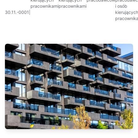
pracownikami
pracownikami
i osób
30.11.-0001
|
kierującyc
pracownik