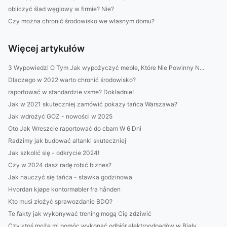
obliczyć ślad węglowy w firmie? Nie?
Czy można chronić środowisko we własnym domu?
Więcej artykułów
3 Wypowiedzi O Tym Jak wypożyczyć meble, Które Nie Powinny N...
Dlaczego w 2022 warto chronić środowisko?
raportować w standardzie vsme? Dokładnie!
Jak w 2021 skuteczniej zamówić pokazy tańca Warszawa?
Jak wdrożyć GOZ - nowości w 2025
Oto Jak Wreszcie raportować do cbam W 6 Dni
Radzimy jak budować altanki skuteczniej
Jak szkolić się - odkrycie 2024!
Czy w 2024 dasz radę robić biznes?
Jak nauczyć się tańca - stawka godzinowa
Hvordan kjøpe kontormøbler fra hånden
Kto musi złożyć sprawozdanie BDO?
Te fakty jak wykonywać trening mogą Cię zdziwić
Czy ktoś może mi pomóc wykonać odbiór elektroodpadów w Biały...