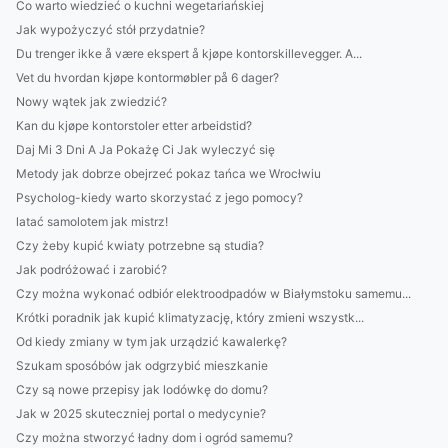
Co warto wiedzieć o kuchni wegetariańskiej
Jak wypożyczyć stół przydatnie?
Du trenger ikke å være ekspert å kjøpe kontorskillevegger. A...
Vet du hvordan kjøpe kontormøbler på 6 dager?
Nowy wątek jak zwiedzić?
Kan du kjøpe kontorstoler etter arbeidstid?
Daj Mi 3 Dni A Ja Pokażę Ci Jak wyleczyć się
Metody jak dobrze obejrzeć pokaz tańca we Wrocłwiu
Psycholog-kiedy warto skorzystać z jego pomocy?
latać samolotem jak mistrz!
Czy żeby kupić kwiaty potrzebne są studia?
Jak podróżować i zarobić?
Czy można wykonać odbiór elektroodpadów w Białymstoku samemu...
Krótki poradnik jak kupić klimatyzację, który zmieni wszystk...
Od kiedy zmiany w tym jak urządzić kawalerkę?
Szukam sposóbów jak odgrzybić mieszkanie
Czy są nowe przepisy jak lodówkę do domu?
Jak w 2025 skuteczniej portal o medycynie?
Czy można stworzyć ładny dom i ogród samemu?