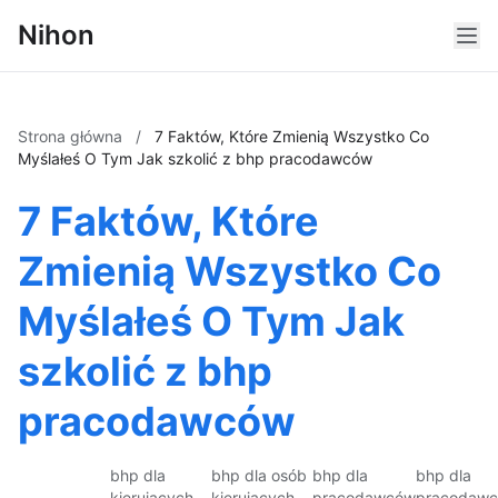
Nihon
Strona główna
/
7 Faktów, Które Zmienią Wszystko Co
Myślałeś O Tym Jak szkolić z bhp pracodawców
7 Faktów, Które
Zmienią Wszystko Co
Myślałeś O Tym Jak
szkolić z bhp
pracodawców
bhp dla
bhp dla osób
bhp dla
bhp dla
kierujących
kierujących
pracodawców
pracodaw