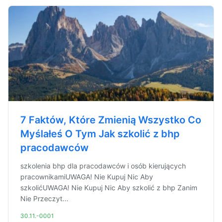
7 Faktów, Które Zmienią Wszystko Co
Myślałeś O Tym Jak szkolić z bhp
pracodawców
szkolenia bhp dla pracodawców i osób kierujących
pracownikamiUWAGA! Nie Kupuj Nic Aby
szkolićUWAGA! Nie Kupuj Nic Aby szkolić z bhp Zanim
Nie Przeczyt...
30.11.-0001