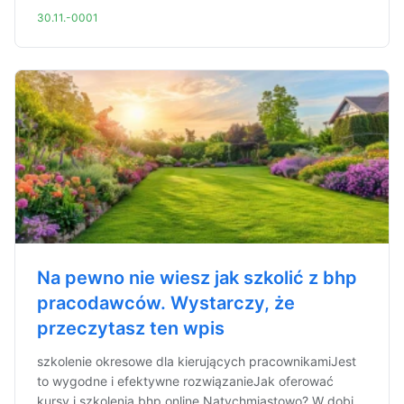
30.11.-0001
Na pewno nie wiesz jak szkolić z bhp
pracodawców. Wystarczy, że
przeczytasz ten wpis
szkolenie okresowe dla kierujących pracownikamiJest
to wygodne i efektywne rozwiązanieJak oferować
kursy i szkolenia bhp online Natychmiastowo? W dobi...