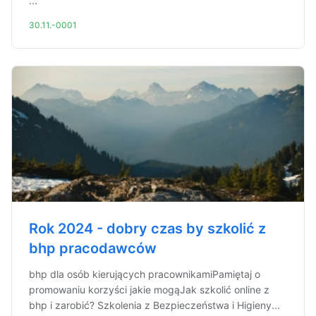
...
30.11.-0001
Rok 2024 - dobry czas by szkolić z
bhp pracodawców
bhp dla osób kierujących pracownikamiPamiętaj o
promowaniu korzyści jakie mogąJak szkolić online z
bhp i zarobić? Szkolenia z Bezpieczeństwa i Higieny...