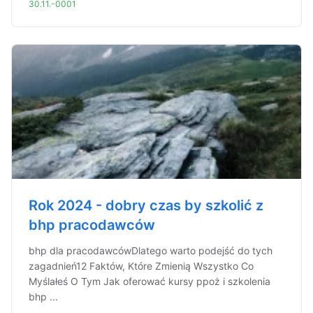
30.11.-0001
Rok 2024 - dobry czas by szkolić z
bhp pracodawców
bhp dla pracodawcówDlatego warto podejść do tych
zagadnień12 Faktów, Które Zmienią Wszystko Co
Myślałeś O Tym Jak oferować kursy ppoż i szkolenia
bhp ...