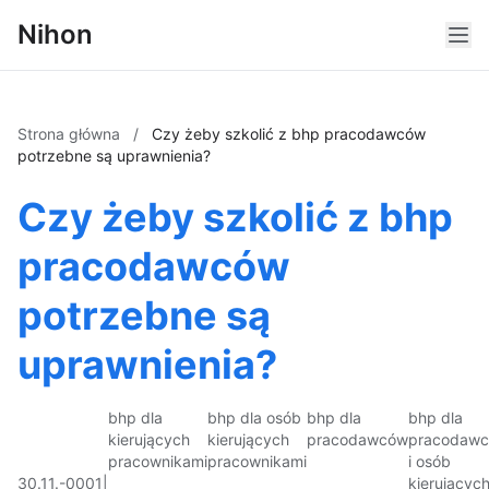
Nihon
Strona główna
/
Czy żeby szkolić z bhp pracodawców
potrzebne są uprawnienia?
Czy żeby szkolić z bhp
pracodawców
potrzebne są
uprawnienia?
bhp dla
bhp dla osób
bhp dla
bhp dla
kierujących
kierujących
pracodawców
pracodaw
pracownikami
pracownikami
i osób
30.11.-0001
|
kierującyc