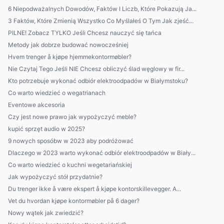
6 Niepodważalnych Dowodów, Faktów I Liczb, Które Pokazują Ja...
3 Faktów, Które Zmienią Wszystko Co Myślałeś O Tym Jak zjeść...
PILNE! Zobacz TYLKO Jeśli Chcesz nauczyć się tańca
Metody jak dobrze budować nowocześniej
Hvem trenger å kjøpe hjemmekontormøbler?
Nie Czytaj Tego Jeśli NIE Chcesz obliczyć ślad węglowy w fir...
Kto potrzebuje wykonać odbiór elektroodpadów w Białymstoku?
Co warto wiedzieć o wegatrianach
Eventowe akcesoria
Czy jest nowe prawo jak wypożyczyć meble?
kupić sprzęt audio w 2025?
9 nowych sposóbw w 2023 aby podróżować
Dlaczego w 2023 warto wykonać odbiór elektroodpadów w Biały...
Co warto wiedzieć o kuchni wegetariańskiej
Jak wypożyczyć stół przydatnie?
Du trenger ikke å være ekspert å kjøpe kontorskillevegger. A...
Vet du hvordan kjøpe kontormøbler på 6 dager?
Nowy wątek jak zwiedzić?