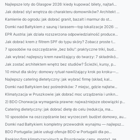
Najlepsze loty do Glasgow 2026: kiedy kupować bilety, najtań...
Jak dobrać styl wnętrza do charakteru domowników? Architekt ...
Kamienie do ogrodu: jak dobrać granit, bazalt i marmur do st...
Domki nad Bałtykiem z sauną i tarasem—top lokalizacje 2026: ...
EPR Austria: jak działa rozszerzona odpowiedzialność produce...
Jak dobrać krem z filtrem SPF do typu skóry? Zobacz proste t...
7 sposobów na oszczędzanie „bez bólu”: praktyczne triki, bud...
Jak wybrać najlepszy krem nawilżający do twarzy: 7 składnikó...
Jak zostać architektem wnętrz bez studiów? Ścieżki, kursy, p...
10 minut dla skóry: domowy rytuał nawilżający krok po kroku—...
Najlepszy catering dietetyczny: jak wybrać firmę (skład, kal...
Domki nad Bałtykiem bez pośredników: 7 miejsc, gdzie najłatw...
Klimatyzacja w Pruszkowie: jak dobrać moc urządzenia i unikn...
2) BDO Chorwacja wymagania prawne: najważniejsze obowiązki p...
Catering dietetyczny: jak dobrać dietę do celu (redukcja, ma...
10 sposobów na oszczędzanie bez wyrzeczeń: budżet domowy, au...
Domki nad Bałtykiem: kompletny przewodnik wynajmu — najlepsz...
BDO Portugalia: jakie usługi oferuje BDO w Portugalii dla po...
Ranking firm klimatyzacyjnych w Pruszkowie: ceny, montaż, se...