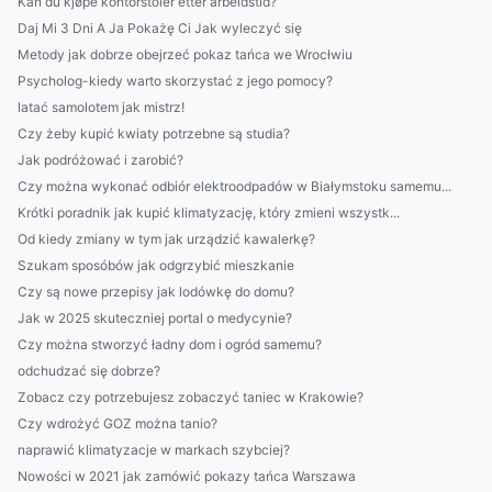
Kan du kjøpe kontorstoler etter arbeidstid?
Daj Mi 3 Dni A Ja Pokażę Ci Jak wyleczyć się
Metody jak dobrze obejrzeć pokaz tańca we Wrocłwiu
Psycholog-kiedy warto skorzystać z jego pomocy?
latać samolotem jak mistrz!
Czy żeby kupić kwiaty potrzebne są studia?
Jak podróżować i zarobić?
Czy można wykonać odbiór elektroodpadów w Białymstoku samemu...
Krótki poradnik jak kupić klimatyzację, który zmieni wszystk...
Od kiedy zmiany w tym jak urządzić kawalerkę?
Szukam sposóbów jak odgrzybić mieszkanie
Czy są nowe przepisy jak lodówkę do domu?
Jak w 2025 skuteczniej portal o medycynie?
Czy można stworzyć ładny dom i ogród samemu?
odchudzać się dobrze?
Zobacz czy potrzebujesz zobaczyć taniec w Krakowie?
Czy wdrożyć GOZ można tanio?
naprawić klimatyzacje w markach szybciej?
Nowości w 2021 jak zamówić pokazy tańca Warszawa