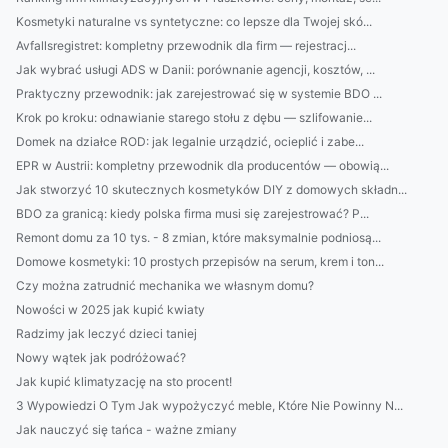
Kosmetyki naturalne vs syntetyczne: co lepsze dla Twojej skó...
Avfallsregistret: kompletny przewodnik dla firm — rejestracj...
Jak wybrać usługi ADS w Danii: porównanie agencji, kosztów, ...
Praktyczny przewodnik: jak zarejestrować się w systemie BDO ...
Krok po kroku: odnawianie starego stołu z dębu — szlifowanie...
Domek na działce ROD: jak legalnie urządzić, ocieplić i zabe...
EPR w Austrii: kompletny przewodnik dla producentów — obowią...
Jak stworzyć 10 skutecznych kosmetyków DIY z domowych składn...
BDO za granicą: kiedy polska firma musi się zarejestrować? P...
Remont domu za 10 tys. - 8 zmian, które maksymalnie podniosą...
Domowe kosmetyki: 10 prostych przepisów na serum, krem i ton...
Czy można zatrudnić mechanika we własnym domu?
Nowości w 2025 jak kupić kwiaty
Radzimy jak leczyć dzieci taniej
Nowy wątek jak podróżować?
Jak kupić klimatyzację na sto procent!
3 Wypowiedzi O Tym Jak wypożyczyć meble, Które Nie Powinny N...
Jak nauczyć się tańca - ważne zmiany