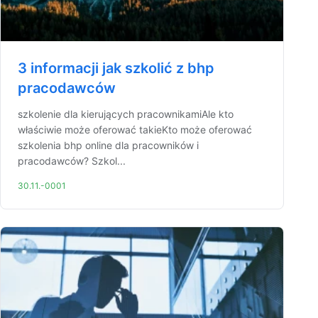
3 informacji jak szkolić z bhp
pracodawców
szkolenie dla kierujących pracownikamiAle kto
właściwie może oferować takieKto może oferować
szkolenia bhp online dla pracowników i
pracodawców? Szkol...
30.11.-0001