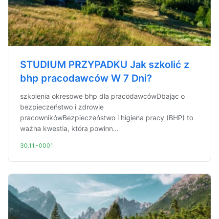
STUDIUM PRZYPADKU Jak szkolić z
bhp pracodawców W 7 Dni?
szkolenia okresowe bhp dla pracodawcówDbając o
bezpieczeństwo i zdrowie
pracownikówBezpieczeństwo i higiena pracy (BHP) to
ważna kwestia, która powinn...
30.11.-0001