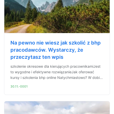
Na pewno nie wiesz jak szkolić z bhp
pracodawców. Wystarczy, że
przeczytasz ten wpis
szkolenie okresowe dla kierujących pracownikamiJest
to wygodne i efektywne rozwiązanieJak oferować
kursy i szkolenia bhp online Natychmiastowo? W dobi...
30.11.-0001