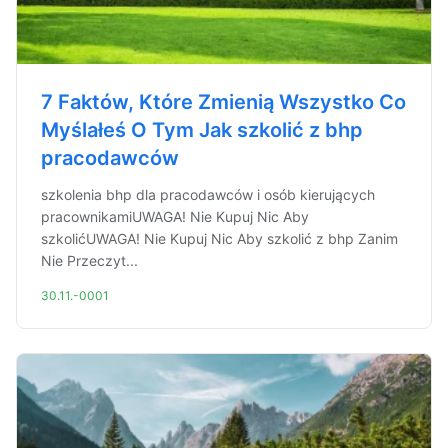
7 Faktów, Które Zmienią Wszystko Co
Myślałeś O Tym Jak szkolić z bhp
pracodawców
szkolenia bhp dla pracodawców i osób kierujących
pracownikamiUWAGA! Nie Kupuj Nic Aby
szkolićUWAGA! Nie Kupuj Nic Aby szkolić z bhp Zanim
Nie Przeczyt...
30.11.-0001