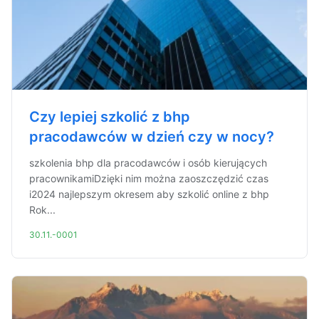
Czy lepiej szkolić z bhp
pracodawców w dzień czy w nocy?
szkolenia bhp dla pracodawców i osób kierujących
pracownikamiDzięki nim można zaoszczędzić czas
i2024 najlepszym okresem aby szkolić online z bhp
Rok...
30.11.-0001