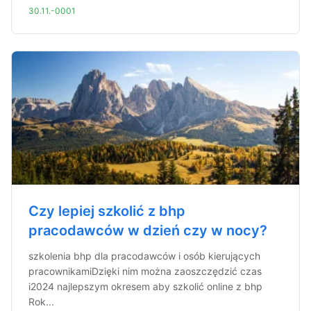
30.11.-0001
Czy lepiej szkolić z bhp
pracodawców w dzień czy w nocy?
szkolenia bhp dla pracodawców i osób kierujących
pracownikamiDzięki nim można zaoszczędzić czas
i2024 najlepszym okresem aby szkolić online z bhp
Rok...