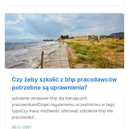
Czy żeby szkolić z bhp pracodawców
potrzebne są uprawnienia?
szkolenie okresowe bhp dla kierujących
pracownikamiDzięki regularnemu uczestnictwu w tego
typuCzy masz możliwość oferować szkolenia bhp dla
pracownikó...
30.11.-0001