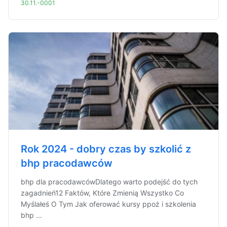
30.11.-0001
Rok 2024 - dobry czas by szkolić z
bhp pracodawców
bhp dla pracodawcówDlatego warto podejść do tych
zagadnień12 Faktów, Które Zmienią Wszystko Co
Myślałeś O Tym Jak oferować kursy ppoż i szkolenia
bhp ...