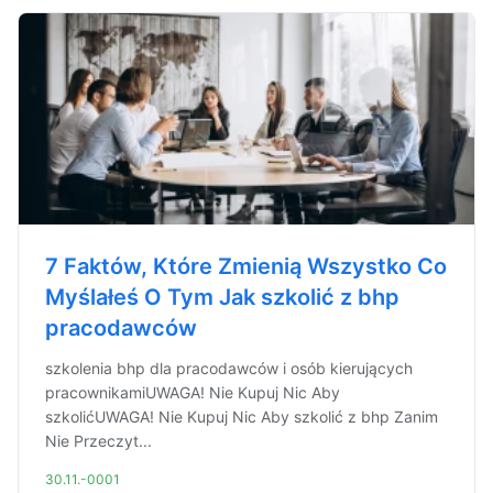
7 Faktów, Które Zmienią Wszystko Co
Myślałeś O Tym Jak szkolić z bhp
pracodawców
szkolenia bhp dla pracodawców i osób kierujących
pracownikamiUWAGA! Nie Kupuj Nic Aby
szkolićUWAGA! Nie Kupuj Nic Aby szkolić z bhp Zanim
Nie Przeczyt...
30.11.-0001