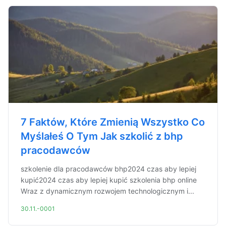
7 Faktów, Które Zmienią Wszystko Co
Myślałeś O Tym Jak szkolić z bhp
pracodawców
szkolenie dla pracodawców bhp2024 czas aby lepiej
kupić2024 czas aby lepiej kupić szkolenia bhp online
Wraz z dynamicznym rozwojem technologicznym i...
30.11.-0001