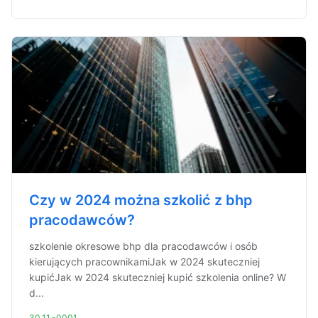
Czy w 2024 można szkolić z bhp
pracodawców?
szkolenie okresowe bhp dla pracodawców i osób
kierujących pracownikamiJak w 2024 skuteczniej
kupićJak w 2024 skuteczniej kupić szkolenia online? W
d...
30.11.-0001