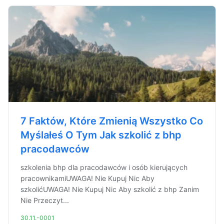
7 Faktów, Które Zmienią Wszystko Co
Myślałeś O Tym Jak szkolić z bhp
pracodawców
szkolenia bhp dla pracodawców i osób kierujących
pracownikamiUWAGA! Nie Kupuj Nic Aby
szkolićUWAGA! Nie Kupuj Nic Aby szkolić z bhp Zanim
Nie Przeczyt...
30.11.-0001