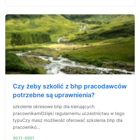
Czy żeby szkolić z bhp pracodawców
potrzebne są uprawnienia?
szkolenie okresowe bhp dla kierujących
pracownikamiDzięki regularnemu uczestnictwu w tego
typuCzy masz możliwość oferować szkolenia bhp dla
pracownikó...
30.11.-0001