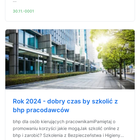
...
30.11.-0001
Rok 2024 - dobry czas by szkolić z
bhp pracodawców
bhp dla osób kierujących pracownikamiPamiętaj o
promowaniu korzyści jakie mogąJak szkolić online z
bhp i zarobić? Szkolenia z Bezpieczeństwa i Higieny...