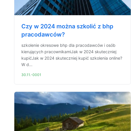
Czy w 2024 można szkolić z bhp
pracodawców?
szkolenie okresowe bhp dla pracodawców i osób
kierujących pracownikamiJak w 2024 skuteczniej
kupićJak w 2024 skuteczniej kupić szkolenia online?
W d...
30.11.-0001