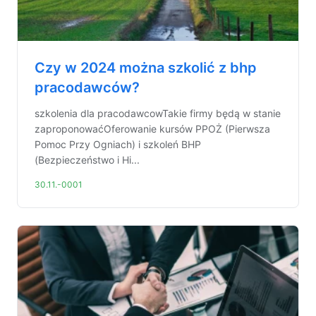
Czy w 2024 można szkolić z bhp
pracodawców?
szkolenia dla pracodawcowTakie firmy będą w stanie
zaproponowaćOferowanie kursów PPOŻ (Pierwsza
Pomoc Przy Ogniach) i szkoleń BHP
(Bezpieczeństwo i Hi...
30.11.-0001