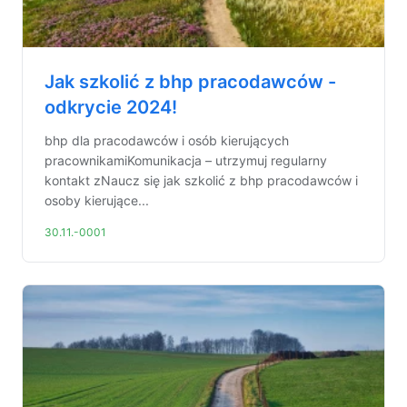
Jak szkolić z bhp pracodawców -
odkrycie 2024!
bhp dla pracodawców i osób kierujących
pracownikamiKomunikacja – utrzymuj regularny
kontakt zNaucz się jak szkolić z bhp pracodawców i
osoby kierujące...
30.11.-0001