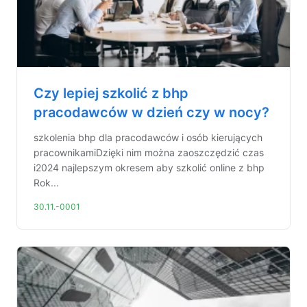
Czy lepiej szkolić z bhp
pracodawców w dzień czy w nocy?
szkolenia bhp dla pracodawców i osób kierujących
pracownikamiDzięki nim można zaoszczędzić czas
i2024 najlepszym okresem aby szkolić online z bhp
Rok...
30.11.-0001