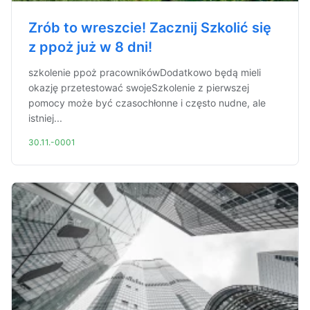
Zrób to wreszcie! Zacznij Szkolić się
z ppoż już w 8 dni!
szkolenie ppoż pracownikówDodatkowo będą mieli
okazję przetestować swojeSzkolenie z pierwszej
pomocy może być czasochłonne i często nudne, ale
istniej...
30.11.-0001