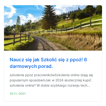
Naucz się jak Szkolić się z ppoż! 6
darmowych porad.
szkolenia ppoż pracownikówSzkolenia online stają się
popularnym sposobemJak w 2024 skuteczniej kupić
szkolenia online? W dobie szybkiego rozwoju tech...
30.11.-0001