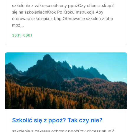
szkolenie z zakresu ochrony ppożCzy chcesz skupić
się na szkoleniachKrok Po Kroku Instrukcja Aby
oferować szkolenia z bhp Oferowanie szkoleń z bhp
moż...
30.11.-0001
Szkolić się z ppoż? Tak czy nie?
szkolenie z zakresu ochrony ppożCzy chcesz skupić