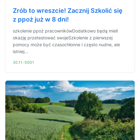
Zrób to wreszcie! Zacznij Szkolić się
z ppoż już w 8 dni!
szkolenie ppoż pracownikówDodatkowo będą mieli
okazję przetestować swojeSzkolenie z pierwszej
pomocy może być czasochłonne i często nudne, ale
istniej...
30.11.-0001