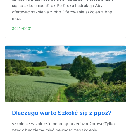
się na szkoleniachKrok Po Kroku Instrukcja Aby
oferować szkolenia z bhp Oferowanie szkoleń z bhp
moż...
30.11.-0001
Dlaczego warto Szkolić się z ppoż?
szkolenie w zakresie ochrony przeciwpożarowejTylko
wtedy będziemy mieć pewność żeSzkolenie