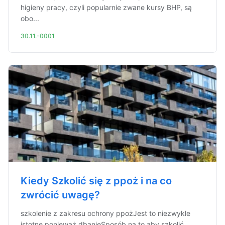
higieny pracy, czyli popularnie zwane kursy BHP, są
obo...
30.11.-0001
Kiedy Szkolić się z ppoż i na co
zwrócić uwagę?
szkolenie z zakresu ochrony ppożJest to niezwykle
istotne ponieważ dbanieSposób na to aby szkolić