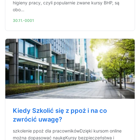
higieny pracy, czyli popularnie zwane kursy BHP, są
obo...
30.11.-0001
Kiedy Szkolić się z ppoż i na co
zwrócić uwagę?
szkolenie ppoż dla pracownikówDzięki kursom online
można dopasować naukęKursy bezpieczeństwa i