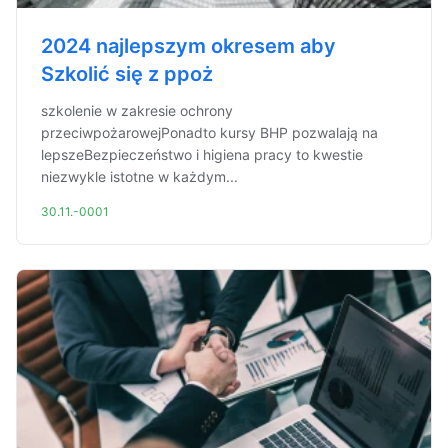
2024 najlepszym okresem aby
Szkolić się z ppoż
szkolenie w zakresie ochrony
przeciwpożarowejPonadto kursy BHP pozwalają na
lepszeBezpieczeństwo i higiena pracy to kwestie
niezwykle istotne w każdym...
30.11.-0001