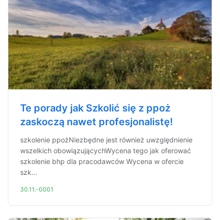
Te porady jak Szkolić się z ppoż
zaskoczą nawet profesjonalistę!
szkolenie ppożNiezbędne jest również uwzględnienie
wszelkich obowiązującychWycena tego jak oferować
szkolenie bhp dla pracodawców Wycena w ofercie
szk...
30.11.-0001