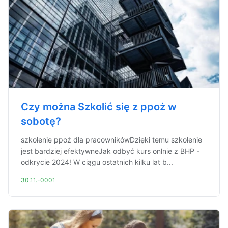
Czy można Szkolić się z ppoż w
sobotę?
szkolenie ppoż dla pracownikówDzięki temu szkolenie
jest bardziej efektywneJak odbyć kurs onlnie z BHP -
odkrycie 2024! W ciągu ostatnich kilku lat b...
30.11.-0001