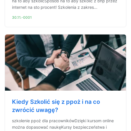
na to aby szkolićSposób na to aby szkolić z bhp przez
internet na sto procent! Szkolenia z zakres...
30.11.-0001
Kiedy Szkolić się z ppoż i na co
zwrócić uwagę?
szkolenie ppoż dla pracownikówDzięki kursom online
można dopasować naukęKursy bezpieczeństwa i