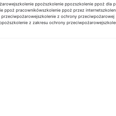
ożarowej
szkolenie ppoż
szkolenie ppoz
szkolenie ppoż dla 
nie ppoż pracowników
szkolenie ppoż przez internet
szkolen
y przeciwpożarowej
szkolenie z ochrony przeciwpożarowej
 ppoż
szkolenie z zakresu ochrony przeciwpożarowej
szkole