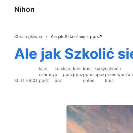
Nihon
Strona główna
/
Ale jak Szkolić się z ppoż?
Ale jak Szkolić s
kurs
kurs
kurs
kurs
kurs
kursy
ochrona
ochrony
p
ppoż
ppoz
ppoż
ppoz
przeciwpożar
30.11.-0001
|
ppoż
poz
online
kurs