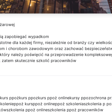
ożarowej
afią zapobiegać wypadkom
stotne dla każdej firmy, niezależnie od branży czy wielkoś
om i chorobom zawodowym oraz zachować bezpieczeństwo
 który należy poświęcić na przeprowadzenie kompleksowe
 zatem skutecznie szkolić pracowników
kurs ppoż
kurs ppoz
kurs ppoż online
kursy ppoz
ochrona p
kolenie
ppoż kurs
ppoż online
ppoż szkolenia
szkolenia p po
ików
szkolenia ppoż online
szkolenia ppoż pracowników