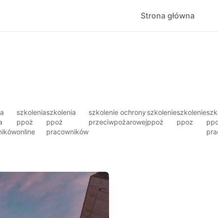
Strona główna
ia
szkolenia
szkolenia
szkolenie ochrony
szkolenie
szkolenie
szk
a
ppoż
ppoż
przeciwpożarowej
ppoż
ppoz
ppo
ników
online
pracowników
pra