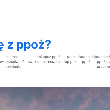
ię z ppoż?
ochrona
ppoż
ppoż
ppoż
szkolenia
szkolenia
szkolen
owa
przeciwpożarowa
kurs
online
szkolenia
p poz
ppoż
ppoż dl
szkolenie
pracow