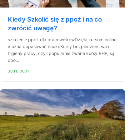
Kiedy Szkolić się z ppoż i na co
zwrócić uwagę?
szkolenie ppoż dla pracownikówDzięki kursom online
można dopasować naukęKursy bezpieczeństwa i
higieny pracy, czyli popularnie zwane kursy BHP, są
obo...
30.11.-0001