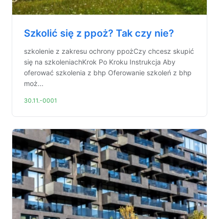
Szkolić się z ppoż? Tak czy nie?
szkolenie z zakresu ochrony ppożCzy chcesz skupić
się na szkoleniachKrok Po Kroku Instrukcja Aby
oferować szkolenia z bhp Oferowanie szkoleń z bhp
moż...
30.11.-0001