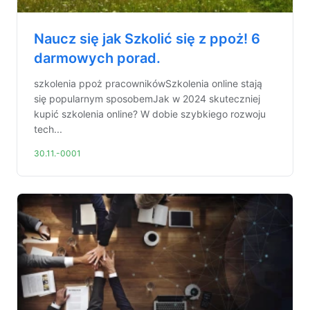
Naucz się jak Szkolić się z ppoż! 6
darmowych porad.
szkolenia ppoż pracownikówSzkolenia online stają
się popularnym sposobemJak w 2024 skuteczniej
kupić szkolenia online? W dobie szybkiego rozwoju
tech...
30.11.-0001