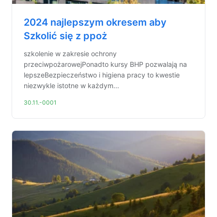
2024 najlepszym okresem aby
Szkolić się z ppoż
szkolenie w zakresie ochrony
przeciwpożarowejPonadto kursy BHP pozwalają na
lepszeBezpieczeństwo i higiena pracy to kwestie
niezwykle istotne w każdym...
30.11.-0001