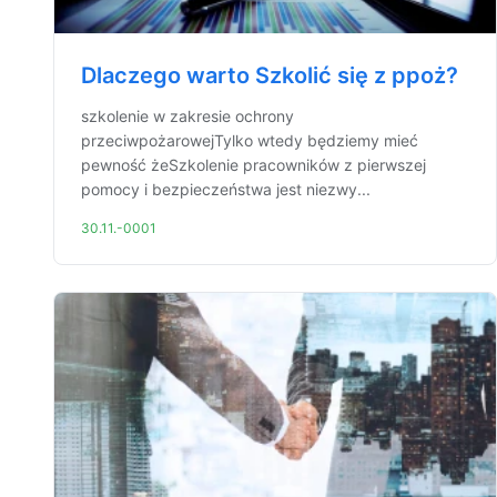
Dlaczego warto Szkolić się z ppoż?
szkolenie w zakresie ochrony
przeciwpożarowejTylko wtedy będziemy mieć
pewność żeSzkolenie pracowników z pierwszej
pomocy i bezpieczeństwa jest niezwy...
30.11.-0001