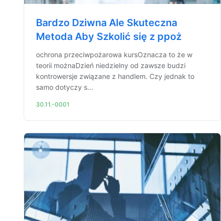
Bardzo Dziwna Ale Skuteczna
Metoda Aby Szkolić się z ppoż
ochrona przeciwpożarowa kursOznacza to że w
teorii możnaDzień niedzielny od zawsze budzi
kontrowersje związane z handlem. Czy jednak to
samo dotyczy s...
30.11.-0001