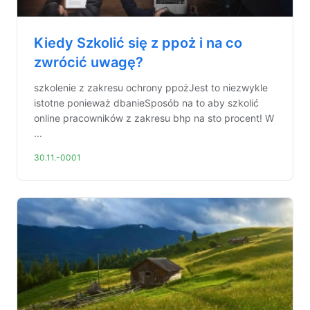
Kiedy Szkolić się z ppoż i na co
zwrócić uwagę?
szkolenie z zakresu ochrony ppożJest to niezwykle
istotne ponieważ dbanieSposób na to aby szkolić
online pracowników z zakresu bhp na sto procent! W
...
30.11.-0001