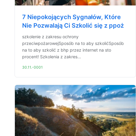
7 Niepokojących Sygnałów, Które
Nie Pozwalają Ci Szkolić się z ppoż
szkolenie z zakresu ochrony
przeciwpożarowejSposób na to aby szkolićSposób
na to aby szkolić z bhp przez internet na sto
procent! Szkolenia z zakres...
30.11.-0001